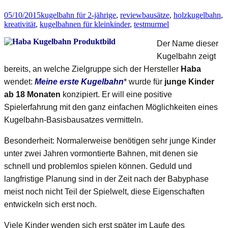
Anleitung
05/10/2015
kugelbahn für 2-jährige
,
review
bausätze
,
holzkugelbahn
,
kreativität
,
kugelbahnen für kleinkinder
,
test
murmel
Der Name dieser
Kugelbahn zeigt
bereits, an welche Zielgruppe sich der Hersteller
Haba
wendet:
Meine erste Kugelbahn
* wurde für
junge Kinder
ab 18 Monaten
konzipiert. Er will eine positive
Spielerfahrung mit den ganz einfachen Möglichkeiten eines
Kugelbahn-Basisbausatzes vermitteln.
Besonderheit: Normalerweise benötigen sehr junge Kinder
unter zwei Jahren vormontierte Bahnen, mit denen sie
schnell und problemlos spielen können. Geduld und
langfristige Planung sind in der Zeit nach der Babyphase
meist noch nicht Teil der Spielwelt, diese Eigenschaften
entwickeln sich erst noch.
Viele Kinder wenden sich erst später im Laufe des