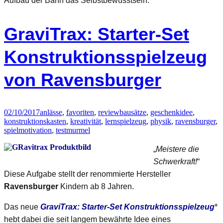
Aufbau der Bahn das Selbstbewusstsein.
GraviTrax: Starter-Set
Konstruktionsspielzeug
von Ravensburger
02/10/2017
anlässe
,
favoriten
,
review
bausätze
,
geschenkidee
,
konstruktionskasten
,
kreativität
,
lernspielzeug
,
physik
,
ravensburger
,
spielmotivation
,
test
murmel
Meistere die
Schwerkraft!
Diese Aufgabe stellt der renommierte Hersteller
Ravensburger
Kindern ab 8 Jahren.
Das neue
GraviTrax: Starter-Set Konstruktionsspielzeug
*
hebt dabei die seit langem bewährte Idee eines