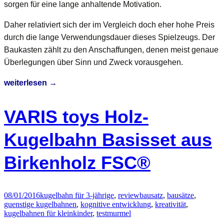
sorgen für eine lange anhaltende Motivation.
Daher relativiert sich der im Vergleich doch eher hohe Preis
durch die lange Verwendungsdauer dieses Spielzeugs. Der
Baukasten zählt zu den Anschaffungen, denen meist genaue
Überlegungen über Sinn und Zweck vorausgehen.
Quadrilla
weiterlesen
→
Twist
Rail-
VARIS toys Holz-
Set
mit
Kugelbahn Basisset aus
98
Birkenholz FSC®
Bauteilen
im
Test
08/01/2016
kugelbahn für 3-jährige
,
review
bausatz
,
bausätze
,
guenstige kugelbahnen
,
kognitive entwicklung
,
kreativität
,
kugelbahnen für kleinkinder
,
test
murmel