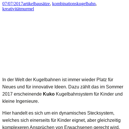
für
07/07/2017
artikel
bausätze
,
kombinationskugelbahn
,
kreativität
murmel
gute
Stabilität
[300441]
In der Welt der Kugelbahnen ist immer wieder Platz für
Neues und für innovative Ideen. Dazu zählt das im Sommer
2017 erscheinende
Kuko
Kugelbahnsystem für Kinder und
kleine Ingenieure.
Hier handelt es sich um ein dynamisches Stecksystem,
welches sich einerseits für Kinder eignet, aber gleichzeitig
komplexeren Ansprüchen von Erwachsenen gerecht wird.