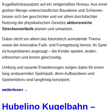
Kugelbahnbausatzes auf ein zeitgemäßes Niveau. Aus einer
großen Menge unterschiedlicher Bausteine und Schienen
lassen sich bei geschickter und vor allem durchdachter
Nutzung der physikalischen Gesetze
aktionsreiche
Streckenverläufe
planen und umsetzen.
Dabei sticht vor allem das futuristisch anmutende Thema
sowie die innovative Farb- und Formgebung hervor. Im Spiel
ist Ausprobieren angesagt – die Kinder spielen, testen,
erforschen und lernen gleichzeitig.
Umfang und rasante Erweiterungen sorgen dabei für einen
lang andauernden Spielspaß, denn Aufbauideen und
Spielerlebnis sind langfristig konzipiert.
GraviTrax:
weiterlesen
→
Starter-
Set
Hubelino Kugelbahn –
Konstruktionsspielzeug