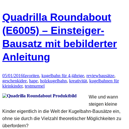
toys
Holz-
Quadrilla Roundabout
Kugelbahn
Basisset
(E6005) – Einsteiger-
aus
Bausatz mit bebilderter
Birkenholz
FSC®
Anleitung
05/01/2016
favoriten
,
kugelbahn für 4-jährige
,
review
bausätze
,
geschenkidee
,
hape
,
holzkugelbahn
,
kreativität
,
kugelbahnen für
kleinkinder
,
test
murmel
Wie und wann
steigen kleine
Kinder eigentlich in die Welt der Kugelbahn-Bausätze ein,
ohne sie durch die Vielzahl theoretischer Möglichkeiten zu
überfordern?