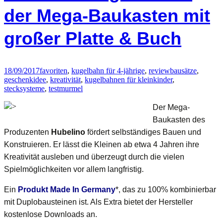
von
der Mega-Baukasten mit
Ravensburger
großer Platte & Buch
18/09/2017
favoriten
,
kugelbahn für 4-jährige
,
review
bausätze
,
geschenkidee
,
kreativität
,
kugelbahnen für kleinkinder
,
stecksysteme
,
test
murmel
>
Der Mega-
Baukasten des
Produzenten
Hubelino
fördert selbständiges Bauen und
Konstruieren. Er lässt die Kleinen ab etwa 4 Jahren ihre
Kreativität ausleben und überzeugt durch die vielen
Spielmöglichkeiten vor allem langfristig.
Ein
Produkt Made In Germany
*, das zu 100% kombinierbar
mit Duplobausteinen ist. Als Extra bietet der Hersteller
kostenlose Downloads an.