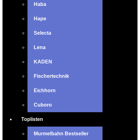
Haba
Hape
Selecta
Lena
KADEN
Fischertechnik
Eichhorn
Cuboro
Toplisten
Murmelbahn Bestseller