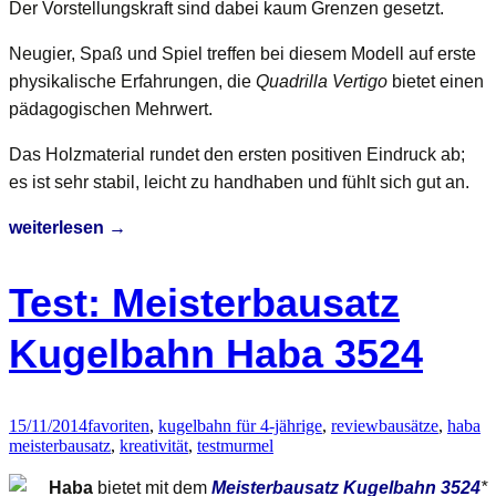
Der Vorstellungskraft sind dabei kaum Grenzen gesetzt.
Neugier, Spaß und Spiel treffen bei diesem Modell auf erste
physikalische Erfahrungen, die
Quadrilla Vertigo
bietet einen
pädagogischen Mehrwert.
Das Holzmaterial rundet den ersten positiven Eindruck ab;
es ist sehr stabil, leicht zu handhaben und fühlt sich gut an.
Test:
weiterlesen
→
Hape
Murmelbahn
Test: Meisterbausatz
E6009
‚Quadrilla
Kugelbahn Haba 3524
Vertigo‘
15/11/2014
favoriten
,
kugelbahn für 4-jährige
,
review
bausätze
,
haba
meisterbausatz
,
kreativität
,
test
murmel
Haba
bietet mit dem
Meisterbausatz Kugelbahn 3524
*