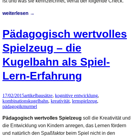
ist und was sie kennzeichnet, verrät der folgende Check.
Kugelbahn
weiterlesen
→
Quadrilla
Music
Pädagogisch wertvolles
Motion
(E6012)
Spielzeug – die
im
Kugelbahn als Spiel-
Check
Lern-Erfahrung
17/02/2015
artikel
bausätze
,
kognitive entwicklung
,
kombinationskugelbahn
,
kreativität
,
lernspielzeug
,
pädagogik
murmel
Pädagogisch wertvolles Spielzeug
soll die Kreativität und
die Entwicklung von Kindern anregen, das Lernen fördern
und natürlich den Spaßfaktor beim Spiel nicht in den