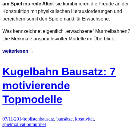
am Spiel ins reife Alter
, sie kombinieren die Freude an der
Konstruktion mit physikalischen Herausforderungen und
bereichern somit den Spielemarkt für Erwachsene.
Was kennzeichnet eigentlich „erwachsene“ Murmelbahnen?
Die Merkmale anspruchsvoller Modelle im Überblick.
Kugelbahn
weiterlesen
→
für
Erwachsene
Kugelbahn Bausatz: 7
–
die
motivierende
Fusion
Topmodelle
aus
Technik
und
Spiel
07/11/2014
toplisten
bausatz
,
bausätze
,
kreativität
,
spielmotivation
murmel