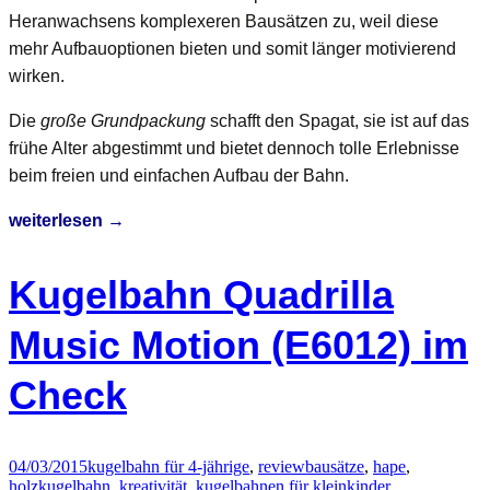
Heranwachsens komplexeren Bausätzen zu, weil diese
mehr Aufbauoptionen bieten und somit länger motivierend
wirken.
Die
große Grundpackung
schafft den Spagat, sie ist auf das
frühe Alter abgestimmt und bietet dennoch tolle Erlebnisse
beim freien und einfachen Aufbau der Bahn.
Meine
weiterlesen
→
erste
Kugelbahn
Kugelbahn Quadrilla
–
die
Music Motion (E6012) im
große
Check
Grundpackung
von
Haba
04/03/2015
kugelbahn für 4-jährige
,
review
bausätze
,
hape
,
holzkugelbahn
,
kreativität
,
kugelbahnen für kleinkinder
,