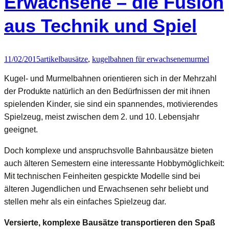
Erwachsene – die Fusion
Kugelbahn
aus Technik und Spiel
als
Spiel-
Lern-
Erfahrung
11/02/2015
artikel
bausätze
,
kugelbahnen für erwachsene
murmel
Kugel- und Murmelbahnen orientieren sich in der Mehrzahl
der Produkte natürlich an den Bedürfnissen der mit ihnen
spielenden Kinder, sie sind ein spannendes, motivierendes
Spielzeug, meist zwischen dem 2. und 10. Lebensjahr
geeignet.
Doch komplexe und anspruchsvolle Bahnbausätze bieten
auch älteren Semestern eine interessante Hobbymöglichkeit:
Mit technischen Feinheiten gespickte Modelle sind bei
älteren Jugendlichen und Erwachsenen sehr beliebt und
stellen mehr als ein einfaches Spielzeug dar.
Versierte, komplexe Bausätze transportieren den Spaß