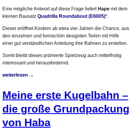
Eine mögliche Antwort auf diese Frage liefert
Hape
mit dem
kleinen Bausatz
Quadrilla Roundabout (E6005)
*.
Dieser eröffnet Kindern ab etwa vier Jahren die Chance, aus
den einzelnen und formschön designten Teilen mit Hilfe
einer gut verständlichen Anleitung ihre Bahnen zu erstellen.
Somit bleibt dieses prämierte Spielzeug auch mittelfristig
interessant und herausfordernd.
Quadrilla
weiterlesen
→
Roundabout
(E6005)
Meine erste Kugelbahn –
–
Einsteiger-
die große Grundpackung
Bausatz
von Haba
mit
bebilderter