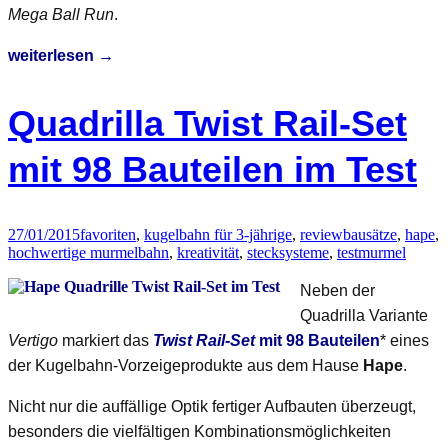
Mega Ball Run
.
Magnetspielzeug
weiterlesen
→
–
das
Quadrilla Twist Rail-Set
große
SMARTMAX®
mit 98 Bauteilen im Test
Magnet-
Konstruktions-
Set
27/01/2015
favoriten
,
kugelbahn für 3-jährige
,
review
bausätze
,
hape
,
hochwertige murmelbahn
,
kreativität
,
stecksysteme
,
test
murmel
Neben der
Quadrilla Variante
Vertigo
markiert das
Twist Rail-Set
mit 98 Bauteilen
* eines
der Kugelbahn-Vorzeigeprodukte aus dem Hause
Hape
.
Nicht nur die auffällige Optik fertiger Aufbauten überzeugt,
besonders die vielfältigen Kombinationsmöglichkeiten