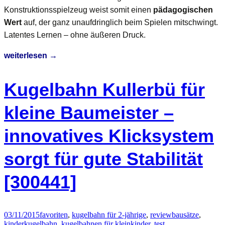
Konstruktionsspielzeug weist somit einen
pädagogischen
Wert
auf, der ganz unaufdringlich beim Spielen mitschwingt.
Latentes Lernen – ohne äußeren Druck.
Test:
weiterlesen
→
Meisterbausatz
Kugelbahn
Kugelbahn Kullerbü für
Haba
3524
kleine Baumeister –
innovatives Klicksystem
sorgt für gute Stabilität
[300441]
03/11/2015
favoriten
,
kugelbahn für 2-jährige
,
review
bausätze
,
kinderkugelbahn
,
kugelbahnen für kleinkinder
,
test
,