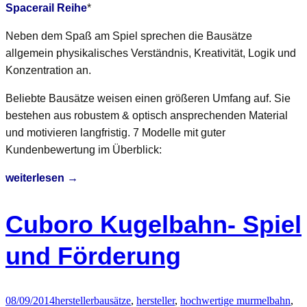
Spacerail Reihe
*
Neben dem Spaß am Spiel sprechen die Bausätze
allgemein physikalisches Verständnis, Kreativität, Logik und
Konzentration an.
Beliebte Bausätze weisen einen größeren Umfang auf. Sie
bestehen aus robustem & optisch ansprechenden Material
und motivieren langfristig. 7 Modelle mit guter
Kundenbewertung im Überblick:
Kugelbahn
weiterlesen
→
Bausatz:
7
Cuboro Kugelbahn- Spiel
motivierende
Topmodelle
und Förderung
08/09/2014
hersteller
bausätze
,
hersteller
,
hochwertige murmelbahn
,