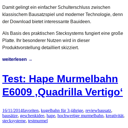
Damit gelingt ein einfacher Schulterschluss zwischen
klassischem Bausatzspiel und moderner Technologie, denn
der Download bietet interessante Bauideen.
Als Basis des praktischen Stecksystems fungiert eine große
Platte. Ihr besonderer Nutzen wird in dieser
Produktvorstellung detailliert skizziert.
Hubelino
weiterlesen
→
Kugelbahn
–
Test: Hape Murmelbahn
der
Mega-
E6009 ‚Quadrilla Vertigo‘
Baukasten
mit
großer
16/11/2014
favoriten
,
kugelbahn für 3-jährige
,
review
bausatz
,
bausätze
,
geschenkidee
,
hape
,
hochwertige murmelbahn
,
kreativität
,
Platte
stecksysteme
,
test
murmel
&