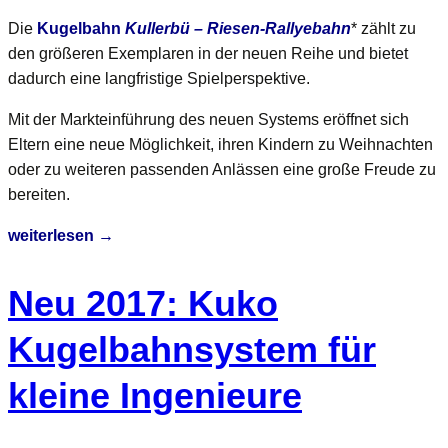
Die
Kugelbahn
Kullerbü – Riesen-Rallyebahn
* zählt zu
den größeren Exemplaren in der neuen Reihe und bietet
dadurch eine langfristige Spielperspektive.
Mit der Markteinführung des neuen Systems eröffnet sich
Eltern eine neue Möglichkeit, ihren Kindern zu Weihnachten
oder zu weiteren passenden Anlässen eine große Freude zu
bereiten.
Kugelbahn
weiterlesen
→
Kullerbü
für
Neu 2017: Kuko
kleine
Baumeister
Kugelbahnsystem für
–
kleine Ingenieure
innovatives
Klicksystem
sorgt