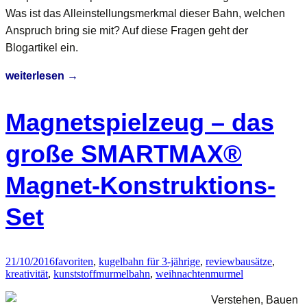
Was ist das Alleinstellungsmerkmal dieser Bahn, welchen
Anspruch bring sie mit? Auf diese Fragen geht der
Blogartikel ein.
Neu
weiterlesen
→
2017:
Kuko
Magnetspielzeug – das
Kugelbahnsystem
für
große SMARTMAX®
kleine
Magnet-Konstruktions-
Ingenieure
Set
21/10/2016
favoriten
,
kugelbahn für 3-jährige
,
review
bausätze
,
kreativität
,
kunststoffmurmelbahn
,
weihnachten
murmel
Verstehen, Bauen