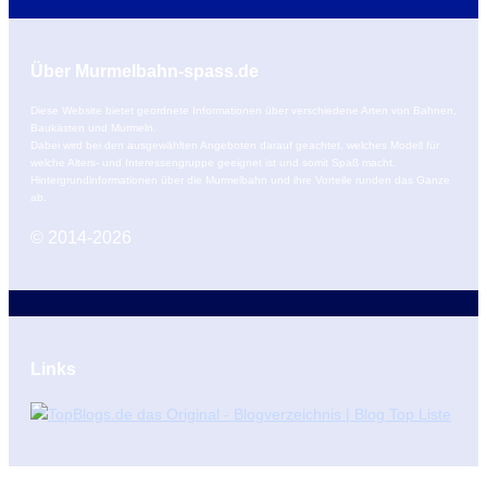
Über Murmelbahn-spass.de
Diese Website bietet geordnete Informationen über verschiedene Arten von Bahnen,
Baukästen und Murmeln.
Dabei wird bei den ausgewählten Angeboten darauf geachtet, welches Modell für
welche Alters- und Interessengruppe geeignet ist und somit Spaß macht.
Hintergrundinformationen über die Murmelbahn und ihre Vorteile runden das Ganze
ab.
© 2014-2026
Links