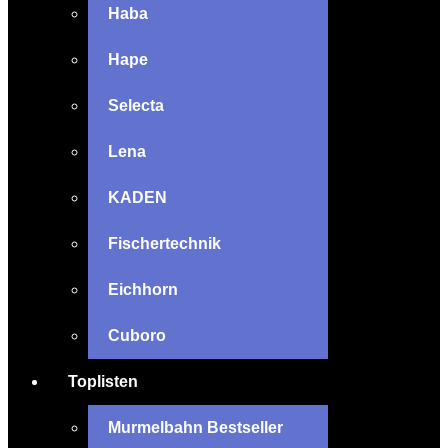
Haba
Hape
Selecta
Lena
KADEN
Fischertechnik
Eichhorn
Cuboro
Toplisten
Murmelbahn Bestseller