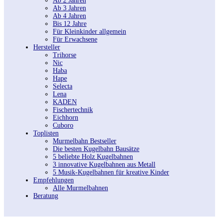
Ab 2 Jahren
Ab 3 Jahren
Ab 4 Jahren
Bis 12 Jahre
Für Kleinkinder allgemein
Für Erwachsene
Hersteller
Trihorse
Nic
Haba
Hape
Selecta
Lena
KADEN
Fischertechnik
Eichhorn
Cuboro
Toplisten
Murmelbahn Bestseller
Die besten Kugelbahn Bausätze
5 beliebte Holz Kugelbahnen
3 innovative Kugelbahnen aus Metall
5 Musik-Kugelbahnen für kreative Kinder
Empfehlungen
Alle Murmelbahnen
Beratung