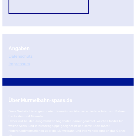
Angaben
Datenschutz
Impressum
Über Murmelbahn-spass.de
Diese Website bietet geordnete Informationen über verschiedene Arten von Bahnen,
Baukästen und Murmeln.
Dabei wird bei den ausgewählten Angeboten darauf geachtet, welches Modell für
welche Alters- und Interessengruppe geeignet ist und somit Spaß macht.
Hintergrundinformationen über die Murmelbahn und ihre Vorteile runden das Ganze
ab.