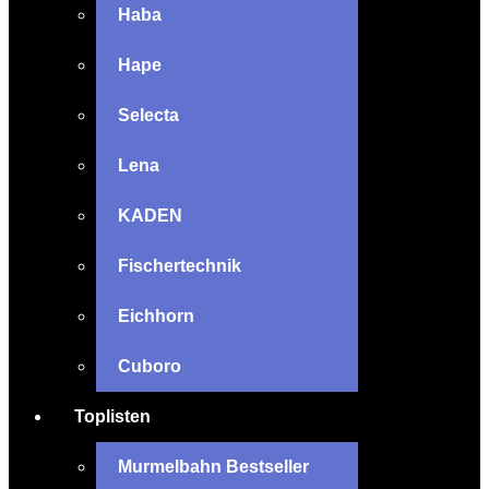
Haba
Hape
Selecta
Lena
KADEN
Fischertechnik
Eichhorn
Cuboro
Toplisten
Murmelbahn Bestseller