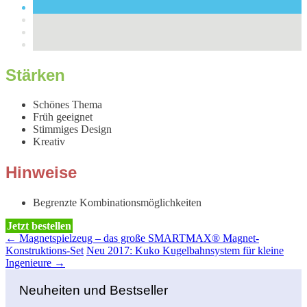
Stärken
Schönes Thema
Früh geeignet
Stimmiges Design
Kreativ
Hinweise
Begrenzte Kombinationsmöglichkeiten
Jetzt bestellen
←
Magnetspielzeug – das große SMARTMAX® Magnet-
Beitragsnavigation
Konstruktions-Set
Neu 2017: Kuko Kugelbahnsystem für kleine
Ingenieure
→
Neuheiten und Bestseller