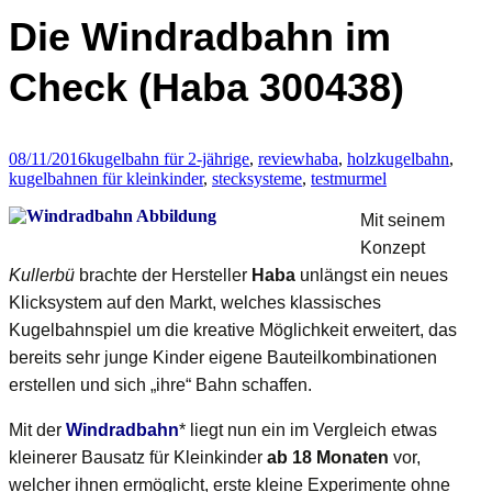
Die Windradbahn im
Check (Haba 300438)
08/11/2016
kugelbahn für 2-jährige
,
review
haba
,
holzkugelbahn
,
kugelbahnen für kleinkinder
,
stecksysteme
,
test
murmel
Mit seinem
Konzept
Kullerbü
brachte der Hersteller
Haba
unlängst ein neues
Klicksystem auf den Markt, welches klassisches
Kugelbahnspiel um die kreative Möglichkeit erweitert, das
bereits sehr junge Kinder eigene Bauteilkombinationen
erstellen und sich „ihre“ Bahn schaffen.
Mit der
Windradbahn
* liegt nun ein im Vergleich etwas
kleinerer Bausatz für Kleinkinder
ab 18 Monaten
vor,
welcher ihnen ermöglicht, erste kleine Experimente ohne