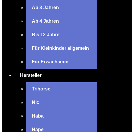
Ab 3 Jahren
Ab 4 Jahren
Bis 12 Jahre
Für Kleinkinder allgemein
Für Erwachsene
Hersteller
Trihorse
Nic
Haba
Hape