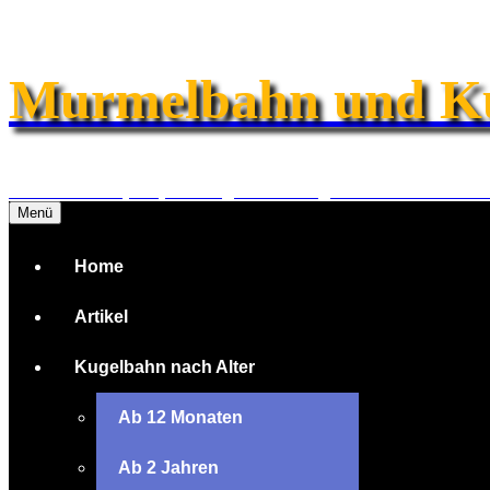
Zum
Inhalt
springen
Murmelbahn und K
Informationen, Empfehlungen und Angebote zu Murmel- 
Menü
Home
Artikel
Kugelbahn nach Alter
Ab 12 Monaten
Ab 2 Jahren