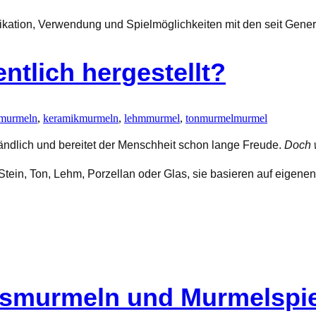
rikation, Verwendung und Spielmöglichkeiten mit den seit Gener
ntlich hergestellt?
smurmeln
,
keramikmurmeln
,
lehmmurmel
,
tonmurmel
murmel
tändlich und bereitet der Menschheit schon lange Freude.
Doch w
s Stein, Ton, Lehm, Porzellan oder Glas, sie basieren auf eigen
asmurmeln und Murmelspi