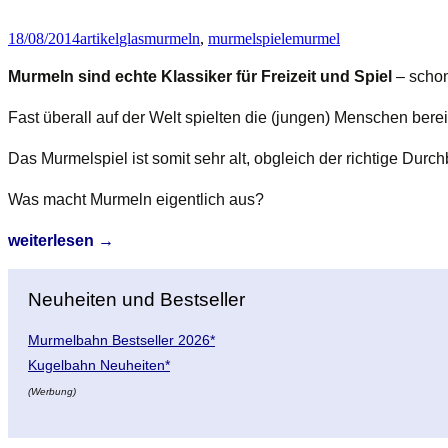
eigentlich
hergestellt?
18/08/2014
artikel
glasmurmeln
,
murmelspiele
murmel
Murmeln sind echte Klassiker für Freizeit und Spiel
– schon
Fast überall auf der Welt spielten die (jungen) Menschen bere
Das Murmelspiel ist somit sehr alt, obgleich der richtige Du
Was macht Murmeln eigentlich aus?
Faszination
weiterlesen
→
Murmeln:
Glasmurmeln
Neuheiten und Bestseller
und
Murmelspiele
Murmelbahn Bestseller 2026*
Kugelbahn Neuheiten*
(Werbung)