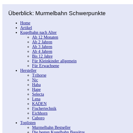
Überblick: Murmelbahn Schwerpunkte
Home
Artikel
Kugelbahn nach Alter
Ab 12 Monaten
Ab 2 Jahren
Ab 3 Jahren
Ab 4 Jahren
Bis 12 Jahre
Für Kleinkinder allgemein
Für Erwachsene
Hersteller
Trihorse
Nic
Haba
Hape
Selecta
Lena
KADEN
Fischertechnik
Eichhorn
Cuboro
Toplisten
Murmelbahn Bestseller
Die besten Kugelbahn Bausätze