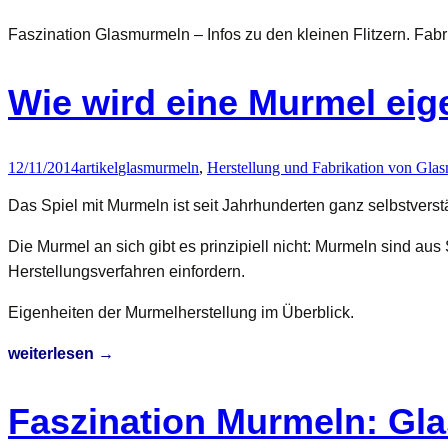
Faszination Glasmurmeln – Infos zu den kleinen Flitzern. Fab
Wie wird eine Murmel eige
12/11/2014
artikel
glasmurmeln
,
Herstellung und Fabrikation von Gla
Das Spiel mit Murmeln ist seit Jahrhunderten ganz selbstvers
Die Murmel an sich gibt es prinzipiell nicht: Murmeln sind au
Herstellungsverfahren einfordern.
Eigenheiten der Murmelherstellung im Überblick.
Wie
weiterlesen
→
wird
eine
Faszination Murmeln: Gl
Murmel