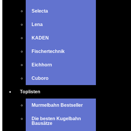
Selecta
Lena
KADEN
Fischertechnik
Eichhorn
Cuboro
Toplisten
Murmelbahn Bestseller
Die besten Kugelbahn
Bausätze