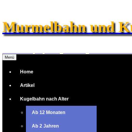
Zum
Inhalt
springen
Murmelbahn und K
Informationen, Empfehlungen und Angebote zu Murmel- 
Menü
Home
Artikel
Kugelbahn nach Alter
Ab 12 Monaten
Ab 2 Jahren