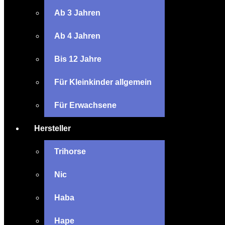
Ab 3 Jahren
Ab 4 Jahren
Bis 12 Jahre
Für Kleinkinder allgemein
Für Erwachsene
Hersteller
Trihorse
Nic
Haba
Hape