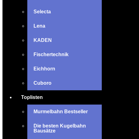
Selecta
Lena
KADEN
Fischertechnik
Eichhorn
Cuboro
Toplisten
Murmelbahn Bestseller
Die besten Kugelbahn
Bausätze