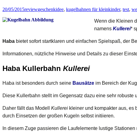
20/05/2015
review
geschenkidee
,
kugelbahnen für kleinkinder
,
test
,
we
Wenn die Kleinen d
namens
Kullerei
* s
Haba
bietet sofort startklaren und einfachen Spielspaß, der 
Informationen, nützliche Hinweise und Details zu dieser Einst
Haba Kullerbahn
Kullerei
Haba ist besonders durch seine
Bausätze
im Bereich der Ku
Diese Kullerbahn stellt im Gegensatz dazu eine sehr robuste 
Daher fällt das Modell
Kullerei
kleiner und kompakter aus, es b
durch Einsetzen der großen Kugeln selbst initiieren.
In diesem Zuge passieren die Laufelemente lustige Stationen